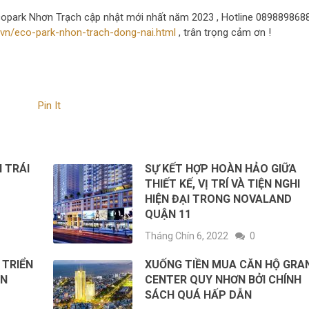
copark Nhơn Trạch cập nhật mới nhất năm 2023 , Hotline 0898898688
.vn/eco-park-nhon-trach-dong-nai.html
, trân trọng cảm ơn !
Pin It
I TRÁI
SỰ KẾT HỢP HOÀN HẢO GIỮA
THIẾT KẾ, VỊ TRÍ VÀ TIỆN NGHI
HIỆN ĐẠI TRONG NOVALAND
QUẬN 11
Tháng Chín 6, 2022
0
 TRIỂN
XUỐNG TIỀN MUA CĂN HỘ GRA
EN
CENTER QUY NHƠN BỞI CHÍNH
SÁCH QUÁ HẤP DẪN