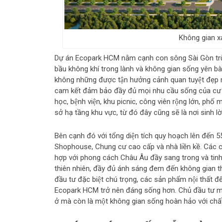
Không gian x
Dự án Ecopark HCM nằm cạnh con sông Sài Gòn trù
bầu không khí trong lành và không gian sống yên bàn
không những được tận hưởng cảnh quan tuyệt đẹp
cam kết đảm bảo đầy đủ mọi nhu cầu sống của cư dâ
học, bệnh viện, khu picnic, công viên rộng lớn, phố mua
sở hạ tầng khu vực, từ đó đây cũng sẽ là nơi sinh lơ
Bên cạnh đó với tổng diện tích quy hoạch lên đến 5
Shophouse, Chung cư cao cấp và nhà liền kề. Các căn
hợp với phong cách Châu Âu đầy sang trong và tinh tê
thiên nhiên, đầy đủ ánh sáng đem đến không gian thoa
đầu tư đặc biệt chú trọng, các sản phẩm nội thất
Ecopark HCM trở nên đáng sống hơn. Chủ đầu tư m
ở mà còn là một không gian sống hoàn hảo với chất