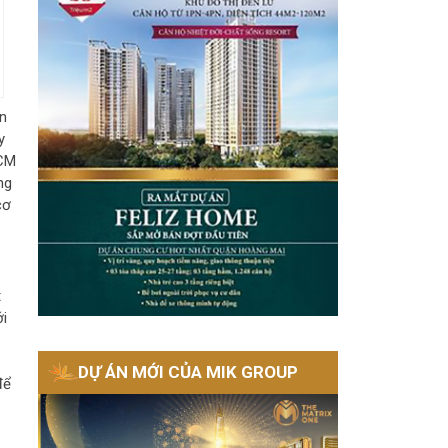
́n
y
HCM
̀ng
 cơ
t
́i
DỰ ÁN MỚI CỦA MIK GROUP
ể