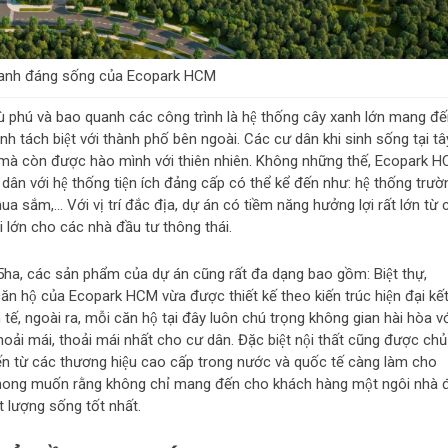
anh đáng sống của Ecopark HCM
 phú và bao quanh các công trình là hệ thống cây xanh lớn mang đê
h tách biệt với thành phố bên ngoài. Các cư dân khi sinh sống tại tâ
 mà còn được hào mình với thiên nhiên. Không những thế, Ecopark 
n với hệ thống tiện ích đảng cấp có thể kể đến như: hệ thống trươ
 sắm,… Với vị trí đắc địa, dự án có tiềm năng hưởng lợi rất lớn từ
̀i lớn cho các nhà đầu tư thông thái.
5ha, các sản phẩm của dự án cũng rất đa dạng bao gồm: Biệt thự,
 hộ của Ecopark HCM vừa được thiết kế theo kiến trúc hiện đại kế
́, ngoài ra, mỗi căn hộ tại đây luôn chú trọng không gian hài hòa vơ
̉i mái, thoải mái nhất cho cư dân. Đặc biệt nội thất cũng được chủ
 đến từ các thương hiệu cao cấp trong nước và quốc tế càng làm cho
ong muốn rằng không chỉ mang đến cho khách hàng một ngôi nhà đ
 lượng sống tốt nhất.