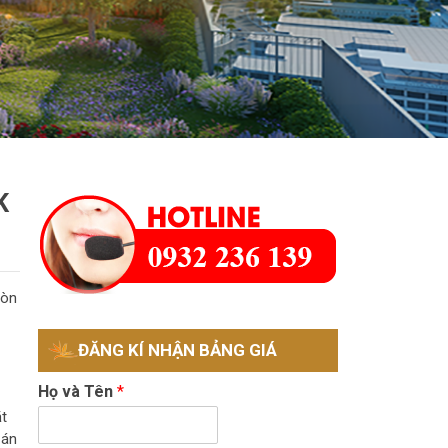
K
òn
ĐĂNG KÍ NHẬN BẢNG GIÁ
Họ và Tên
*
̣t
án