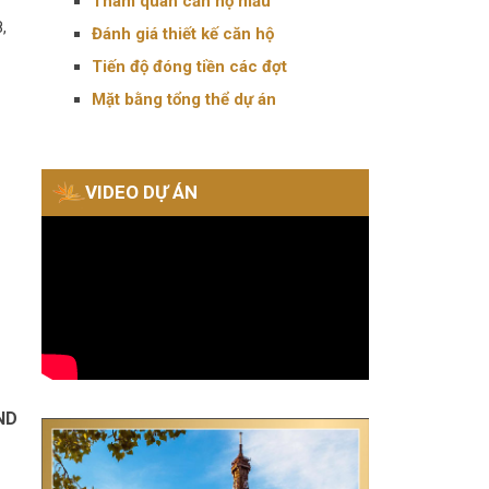
Tham quan căn hộ mẫu
,
Đánh giá thiết kế căn hộ
Tiến độ đóng tiền các đợt
Mặt bằng tổng thể dự án
VIDEO DỰ ÁN
ND