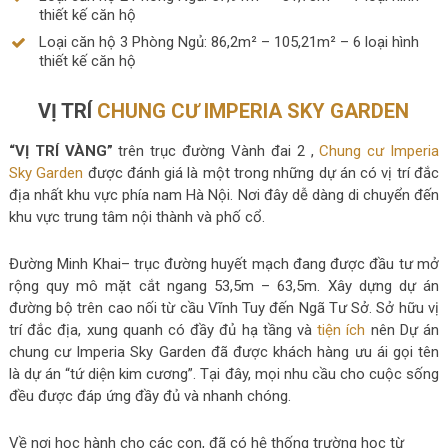
thiết kế căn hộ
Loại căn hộ 3 Phòng Ngủ: 86,2m² – 105,21m² – 6 loại hình
thiết kế căn hộ
VỊ TRÍ
CHUNG CƯ IMPERIA SKY GARDEN
“VỊ TRÍ VÀNG”
trên trục đường Vành đai 2 ,
Chung cư Imperia
Sky Garden
được đánh giá là một trong những dự án có vị trí đắc
địa nhất khu vực phía nam Hà Nội. Nơi đây dễ dàng di chuyển đến
khu vực trung tâm nội thành và phố cổ.
Đường Minh Khai– trục đường huyết mạch đang được đầu tư mở
rộng quy mô mặt cắt ngang 53,5m – 63,5m. Xây dựng dự án
đường bộ trên cao nối từ cầu Vĩnh Tuy đến Ngã Tư Sở. Sở hữu vị
trí đắc địa, xung quanh có đầy đủ hạ tầng và
tiện ích
nên Dự án
chung cư Imperia Sky Garden đã được khách hàng ưu ái gọi tên
là dự án “tứ diện kim cương”. Tại đây, mọi nhu cầu cho cuộc sống
đều được đáp ứng đầy đủ và nhanh chóng.
Về nơi học hành cho các con, đã có hệ thống trường học từ