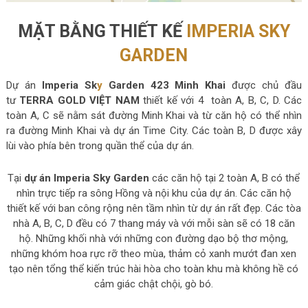
MẶT BẰNG THIẾT KẾ
IMPERIA SKY
GARDEN
Dự án
Imperia Sk
y
Garden 423 Minh Khai
được chủ đầu
tư
TERRA GOLD VIỆT NAM
thiết kế với 4 toàn A, B, C, D. Các
toàn A, C sẽ nằm sát đường Minh Khai và từ căn hộ có thể nhìn
ra đường Minh Khai và dự án Time City. Các toàn B, D được xây
lùi vào phía bên trong quần thể của dự án.
Tại
dự án Imperia Sky Garden
các căn hộ tại 2 toàn A, B có thể
nhìn trực tiếp ra sông Hồng và nội khu của dự án. Các căn hộ
thiết kế với ban công rộng nên tầm nhìn từ dự án rất đẹp. Các tòa
nhà A, B, C, D đều có 7 thang máy và với mỗi sàn sẽ có 18 căn
hộ. Những khối nhà với những con đường dạo bộ thơ mộng,
những khóm hoa rực rỡ theo mùa, thảm cỏ xanh mướt đan xen
tạo nên tổng thể kiến trúc hài hòa cho toàn khu mà không hề có
cảm giác chật chội, gò bó.