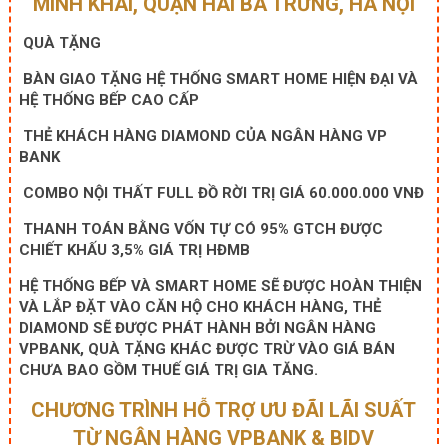
MINH KHAI, QUẬN HAI BÀ TRƯNG, HÀ NỘI
QUÀ TẶNG
BÀN GIAO TẶNG HỆ THỐNG SMART HOME HIỆN ĐẠI VÀ
HỆ THỐNG BẾP CAO CẤP
THẺ KHÁCH HÀNG DIAMOND CỦA NGÂN HÀNG VP
BANK
COMBO NỘI THẤT FULL ĐỒ RỜI TRỊ GIÁ 60.000.000 VNĐ
THANH TOÁN BẰNG VỐN TỰ CÓ 95% GTCH ĐƯỢC
CHIẾT KHẤU 3,5% GIÁ TRỊ HĐMB
HỆ THỐNG BẾP VÀ SMART HOME SẼ ĐƯỢC HOÀN THIỆN
VÀ LẮP ĐẶT VÀO CĂN HỘ CHO KHÁCH HÀNG, THẺ
DIAMOND SẼ ĐƯỢC PHÁT HÀNH BỞI NGÂN HÀNG
VPBANK, QUÀ TẶNG KHÁC ĐƯỢC TRỪ VÀO GIÁ BÁN
CHƯA BAO GỒM THUẾ GIÁ TRỊ GIA TĂNG.
CHƯƠNG TRÌNH HỖ TRỢ ƯU ĐÃI LÃI SUẤT
TỪ NGÂN HÀNG VPBANK & BIDV