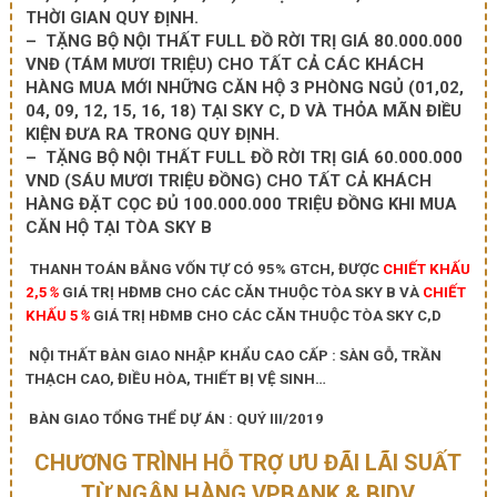
THỜI GIAN QUY ĐỊNH.
– TẶNG BỘ NỘI THẤT FULL ĐỒ RỜI TRỊ GIÁ 80.000.000
VNĐ (TÁM MƯƠI TRIỆU) CHO TẤT CẢ CÁC KHÁCH
HÀNG MUA MỚI NHỮNG CĂN HỘ 3 PHÒNG NGỦ (01,02,
04, 09, 12, 15, 16, 18) TẠI SKY C, D VÀ THỎA MÃN ĐIỀU
KIỆN ĐƯA RA TRONG QUY ĐỊNH.
– TẶNG BỘ NỘI THẤT FULL ĐỒ RỜI TRỊ GIÁ 60.000.000
VND (SÁU MƯƠI TRIỆU ĐỒNG) CHO TẤT CẢ KHÁCH
HÀNG ĐẶT CỌC ĐỦ 100.000.000 TRIỆU ĐỒNG KHI MUA
CĂN HỘ TẠI TÒA SKY B
THANH TOÁN BẰNG VỐN TỰ CÓ 95% GTCH, ĐƯỢC
CHIẾT KHẤU
2,5
%
GIÁ TRỊ HĐMB CHO CÁC CĂN THUỘC TÒA SKY B VÀ
CHIẾT
KHẤU 5
%
GIÁ TRỊ HĐMB CHO CÁC CĂN THUỘC TÒA SKY C,D
NỘI THẤT BÀN GIAO NHẬP KHẨU CAO CẤP : SÀN GỖ, TRẦN
THẠCH CAO, ĐIỀU HÒA, THIẾT BỊ VỆ SINH…
BÀN GIAO TỔNG THỂ DỰ ÁN : QUÝ III/2019
CHƯƠNG TRÌNH HỖ TRỢ ƯU ĐÃI LÃI SUẤT
TỪ NGÂN HÀNG VPBANK & BIDV