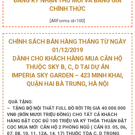
ĐĂNG KÝ NHẬN THƯ MỜI VÀ BẢNG GIÁ
CHÍNH THỨC
[ARForms id=100]
CHÍNH SÁCH BÁN HÀNG THÁNG TỪ NGÀY
01/12/2019
DÀNH CHO KHÁCH HÀNG MUA CĂN HỘ
THUỘC SKY B, C, D TẠI DỰ ÁN
IMPERIA SKY GARDEN – 423 MINH KHAI,
QUẬN HAI BÀ TRƯNG, HÀ NỘI
QUÀ TẶNG:
– TẶNG BỘ NỘI THẤT FULL ĐỒ RỜI TRỊ GIÁ 40.000.000
VNĐ (BỐN MƯƠI TRIỆU ĐỒNG) CHO TẤT CẢ KHÁCH
HÀNG
ĐẶT CỌC ĐỦ 100 TRIỆU VÀ KÝ THỎA THUẬN ĐẶT
CỌC MUA MỚI CĂN HỘ 2 PHÒNG NGỦ ( CĂN 03. 05, 06,
07, 08, 10, 11, 12A, 14, 17) THUỘC TÒA C, D TRONG