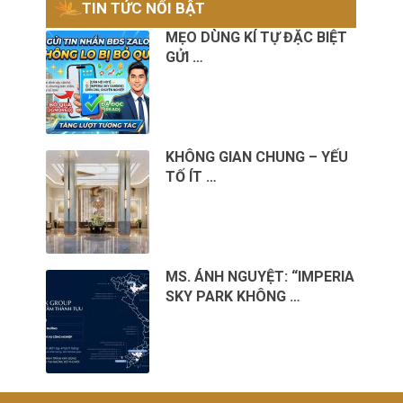
TIN TỨC NỔI BẬT
MẸO DÙNG KÍ TỰ ĐẶC BIỆT
GỬI …
KHÔNG GIAN CHUNG – YẾU
TỐ ÍT …
MS. ÁNH NGUYỆT: “IMPERIA
SKY PARK KHÔNG …