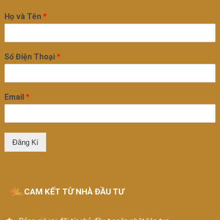
Họ và Tên
*
Số Điện Thoại
*
Email
*
Đăng Kí
CAM KẾT TỪ NHÀ ĐẦU TƯ