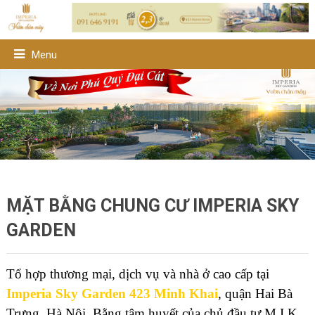
Menu
MẶT BẰNG CHUNG CƯ IMPERIA SKY
GARDEN
Tổ hợp thương mại, dịch vụ và nhà ở cao cấp tại
Imperia Sky Garden 423 Minh Khai
, quận Hai Bà
Trưng, Hà Nội. Bằng tâm huyết của chủ đầu tư M.I.K,