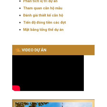
Phân tích vị trí dự án
Tham quan căn hộ mẫu
Đánh giá thiết kế căn hộ
Tiến độ đóng tiền các đợt
Mặt bằng tổng thể dự án
VIDEO DỰ ÁN