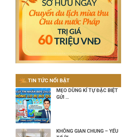
TIN TỨC NỔI BẬT
MẸO DÙNG KÍ TỰ ĐẶC BIỆT
GỬI …
KHÔNG GIAN CHUNG – YẾU