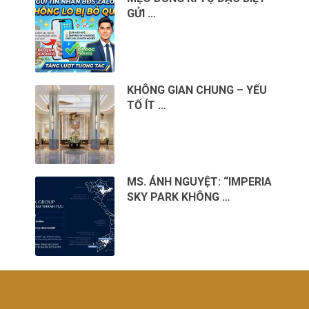
GỬI …
KHÔNG GIAN CHUNG – YẾU
TỐ ÍT …
MS. ÁNH NGUYỆT: “IMPERIA
SKY PARK KHÔNG …