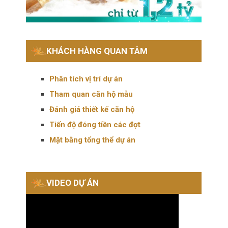
KHÁCH HÀNG QUAN TÂM
Phân tích vị trí dự án
Tham quan căn hộ mẫu
Đánh giá thiết kế căn hộ
Tiến độ đóng tiền các đợt
Mặt bằng tổng thể dự án
VIDEO DỰ ÁN