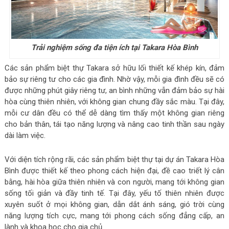
Trải nghiệm sống đa tiện ích tại Takara Hòa Bình
Các sản phẩm biệt thự Takara sở hữu lối thiết kế khép kín, đảm
bảo sự riêng tư cho các gia đình. Nhờ vậy, mỗi gia đình đều sẽ có
được những phút giây riêng tư, an bình những vẫn đảm bảo sự hài
hòa cùng thiên nhiên, với không gian chung đầy sắc màu. Tại đây,
mỗi cư dân đều có thể dễ dàng tìm thấy một không gian riêng
cho bản thân, tái tạo năng lượng và nâng cao tinh thần sau ngày
dài làm việc.
Với diện tích rộng rãi, các sản phẩm biệt thự tại dự án Takara Hòa
Bình được thiết kế theo phong cách hiện đại, đề cao triết lý cân
bằng, hài hòa giữa thiên nhiên và con người, mang tới không gian
sống tối giản và đầy tinh tế. Tại đây, yếu tố thiên nhiên được
xuyên suốt ở mọi không gian, dẫn dắt ánh sáng, gió trời cùng
năng lượng tích cực, mang tới phong cách sống đẳng cấp, an
lành và khoa học cho gia chủ.