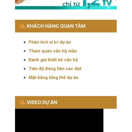
KHÁCH HÀNG QUAN TÂM
Phân tích vị trí dự án
Tham quan căn hộ mẫu
Đánh giá thiết kế căn hộ
Tiến độ đóng tiền các đợt
Mặt bằng tổng thể dự án
VIDEO DỰ ÁN