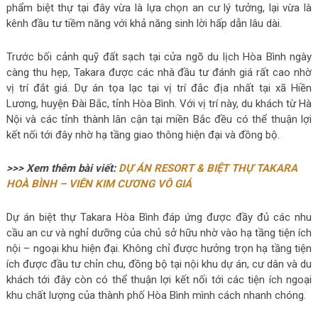
phẩm biệt thự tại đây vừa là lựa chọn an cư lý tưởng, lại vừa là
kênh đầu tư tiềm năng với khả năng sinh lời hấp dẫn lâu dài.
Trước bối cảnh quỹ đất sạch tại cửa ngõ du lịch Hòa Bình ngày
càng thu hẹp, Takara được các nhà đầu tư đánh giá rất cao nhờ
vị trí đắt giá. Dự án tọa lạc tại vị trí đắc địa nhất tại xã Hiền
Lương, huyện Đài Bắc, tỉnh Hòa Bình. Với vị trí này, du khách từ Hà
Nội và các tỉnh thành lân cận tại miền Bắc đều có thể thuận lợi
kết nối tới đây nhờ hạ tầng giao thông hiện đại và đồng bộ.
>>> Xem thêm bài viết:
DỰ ÁN RESORT & BIỆT THỰ TAKARA
HOÀ BÌNH – VIÊN KIM CƯƠNG VÔ GIÁ
Dự án biệt thự Takara Hòa Bình đáp ứng được đầy đủ các nhu
cầu an cư và nghỉ dưỡng của chủ sở hữu nhờ vào hạ tầng tiện ích
nội – ngoại khu hiện đại. Không chỉ được hưởng trọn hạ tầng tiện
ích được đầu tư chỉn chu, đồng bộ tại nội khu dự án, cư dân và du
khách tới đây còn có thể thuận lợi kết nối tới các tiện ích ngoại
khu chất lượng của thành phố Hòa Bình mình cách nhanh chóng.