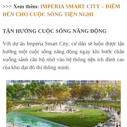
>>> Xem thêm:
IMPERIA SMART CITY – ĐIỂM
ĐẾN CHO CUỘC SỐNG TIỆN NGHI
TẬN HƯỞNG CUỘC SỐNG NĂNG ĐỘNG
Với dự án Imperia Smart City, cư dân sẽ luôn được tận
hưởng một cuộc sống năng động ngay khi bước chân
xuống sảnh căn hộ nhờ vào hệ thống tiện ích đỉnh cao
của khu đại đô thị thông minh.