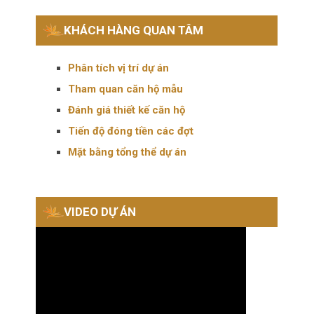
KHÁCH HÀNG QUAN TÂM
Phân tích vị trí dự án
Tham quan căn hộ mẫu
Đánh giá thiết kế căn hộ
Tiến độ đóng tiền các đợt
Mặt bằng tổng thể dự án
VIDEO DỰ ÁN