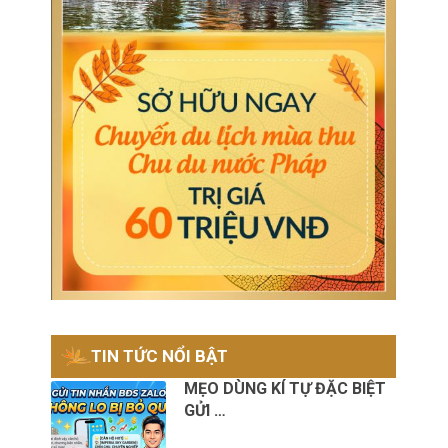
TIN TỨC NỔI BẬT
MẸO DÙNG KÍ TỰ ĐẶC BIỆT
GỬI …