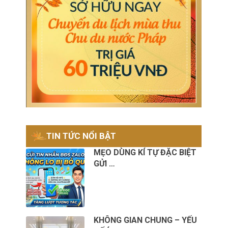
TIN TỨC NỔI BẬT
MẸO DÙNG KÍ TỰ ĐẶC BIỆT
GỬI …
KHÔNG GIAN CHUNG – YẾU