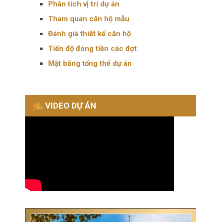
Phân tích vị trí dự án
Tham quan căn hộ mẫu
Đánh giá thiết kế căn hộ
Tiến độ đóng tiền các đợt
Mặt bằng tổng thể dự án
VIDEO DỰ ÁN