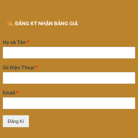
ĐĂNG KÝ NHẬN BẢNG GIÁ
Họ và Tên
*
Số Điện Thoại
*
Email
*
Đăng Kí