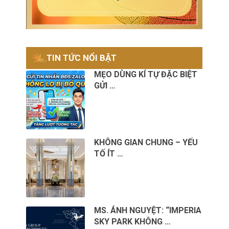
TIN TỨC NỔI BẬT
MẸO DÙNG KÍ TỰ ĐẶC BIỆT
GỬI …
KHÔNG GIAN CHUNG – YẾU
TỐ ÍT …
MS. ÁNH NGUYỆT: “IMPERIA
SKY PARK KHÔNG …