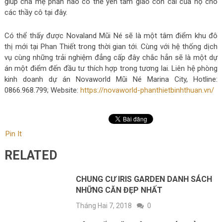
giúp cha mẹ phần nào có thể yên tâm giao con cái của họ cho
các thầy cô tại đây.
Có thể thấy được Novaland Mũi Né sẽ là một tâm điểm khu đô
thị mới tại Phan Thiết trong thời gian tới. Cùng với hệ thống dịch
vụ cùng những trải nghiệm đẳng cấp đây chắc hẳn sẽ là một dự
án một điểm đến đầu tư thích hợp trong tương lai. Liên hệ phòng
kinh doanh dự án Novaworld Mũi Né Marina City, Hotline:
0866.968.799; Website:
https://novaworld-phanthietbinhthuan.vn/
Pin It
RELATED
CHUNG CƯ IRIS GARDEN DANH SÁCH
NHỮNG CĂN ĐẸP NHẤT
Tháng Hai 7, 2018
0