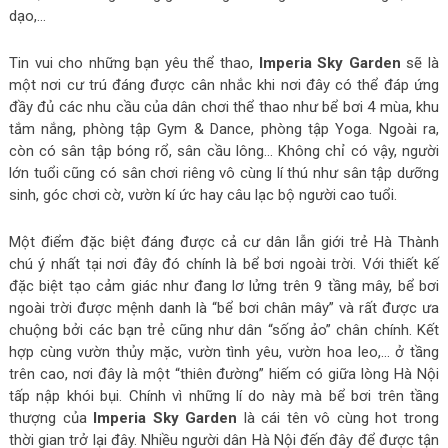
dạo,…
Tin vui cho những bạn yêu thể thao,
Imperia Sky Garden
sẽ là
một nơi cư trú đáng được cân nhắc khi nơi đây có thể đáp ứng
đầy đủ các nhu cầu của dân chơi thể thao như bể bơi 4 mùa, khu
tắm nắng, phòng tập Gym & Dance, phòng tập Yoga. Ngoài ra,
còn có sân tập bóng rổ, sân cầu lông… Không chỉ có vậy, người
lớn tuổi cũng có sân chơi riêng vô cùng lí thú như sân tập dưỡng
sinh, góc chơi cờ, vườn kí ức hay câu lạc bộ người cao tuổi.
Một điểm đặc biệt đáng được cả cư dân lẫn giới trẻ Hà Thành
chú ý nhất tại nơi đây đó chính là bể bơi ngoài trời. Với thiết kế
đặc biệt tạo cảm giác như đang lơ lửng trên 9 tầng mây, bể bơi
ngoài trời được mệnh danh là “bể bơi chân mây” và rất được ưa
chuộng bởi các bạn trẻ cũng như dân “sống ảo” chân chính. Kết
hợp cùng vườn thủy mặc, vườn tình yêu, vườn hoa leo,… ở tầng
trên cao, nơi đây là một “thiên đường” hiếm có giữa lòng Hà Nội
tấp nập khói bụi. Chính vì những lí do này mà bể bơi trên tầng
thượng của
Imperia Sky Garden
là cái tên vô cùng hot trong
thời gian trở lại đây. Nhiều người dân Hà Nội đến đây để được tận