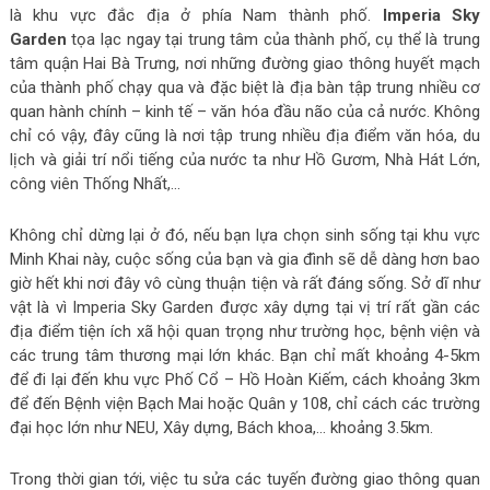
là khu vực đắc địa ở phía Nam thành phố.
Imperia Sky
Garden
tọa lạc ngay tại trung tâm của thành phố, cụ thể là trung
tâm quận Hai Bà Trưng, nơi những đường giao thông huyết mạch
của thành phố chạy qua và đặc biệt là địa bàn tập trung nhiều cơ
quan hành chính – kinh tế – văn hóa đầu não của cả nước. Không
chỉ có vậy, đây cũng là nơi tập trung nhiều địa điểm văn hóa, du
lịch và giải trí nổi tiếng của nước ta như Hồ Gươm, Nhà Hát Lớn,
công viên Thống Nhất,…
Không chỉ dừng lại ở đó, nếu bạn lựa chọn sinh sống tại khu vực
Minh Khai này, cuộc sống của bạn và gia đình sẽ dễ dàng hơn bao
giờ hết khi nơi đây vô cùng thuận tiện và rất đáng sống. Sở dĩ như
vật là vì Imperia Sky Garden được xây dựng tại vị trí rất gần các
địa điểm tiện ích xã hội quan trọng như trường học, bệnh viện và
các trung tâm thương mại lớn khác. Bạn chỉ mất khoảng 4-5km
để đi lại đến khu vực Phố Cổ – Hồ Hoàn Kiếm, cách khoảng 3km
để đến Bệnh viện Bạch Mai hoặc Quân y 108, chỉ cách các trường
đại học lớn như NEU, Xây dựng, Bách khoa,… khoảng 3.5km.
Trong thời gian tới, việc tu sửa các tuyến đường giao thông quan