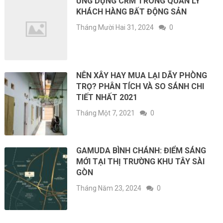
ỨNG DỤNG CRM TRONG QUẢN LÝ
KHÁCH HÀNG BẤT ĐỘNG SẢN
Tháng Mười Hai 31, 2024
0
NÊN XÂY HAY MUA LẠI DÃY PHÒNG
TRỌ? PHÂN TÍCH VÀ SO SÁNH CHI
TIẾT NHẤT 2021
Tháng Một 7, 2021
0
GAMUDA BÌNH CHÁNH: ĐIỂM SÁNG
MỚI TẠI THỊ TRƯỜNG KHU TÂY SÀI
GÒN
Tháng Năm 23, 2024
0