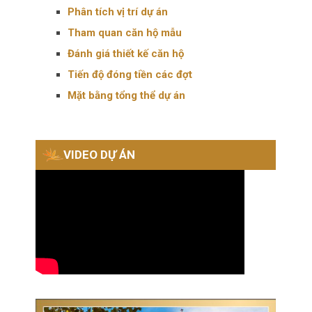
Phân tích vị trí dự án
Tham quan căn hộ mẫu
Đánh giá thiết kế căn hộ
Tiến độ đóng tiền các đợt
Mặt bằng tổng thể dự án
VIDEO DỰ ÁN