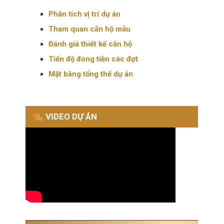
Phân tích vị trí dự án
Tham quan căn hộ mẫu
Đánh giá thiết kế căn hộ
Tiến độ đóng tiền các đợt
Mặt bằng tổng thể dự án
VIDEO DỰ ÁN