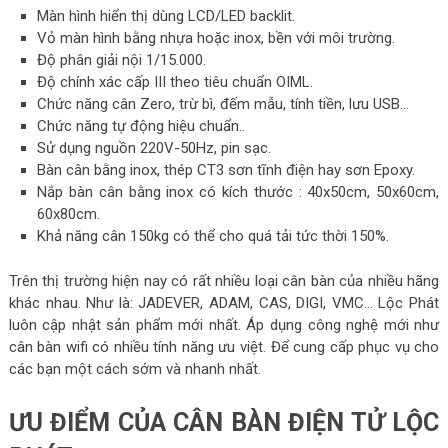
Màn hình hiển thị dùng LCD/LED backlit.
Vỏ màn hình bằng nhựa hoặc inox, bền với môi trường.
Độ phân giải nội 1/15.000.
Độ chính xác cấp III theo tiêu chuẩn OIML.
Chức năng cân Zero, trừ bì, đếm mẫu, tính tiền, lưu USB…
Chức năng tự động hiệu chuẩn..
Sử dụng nguồn 220V-50Hz, pin sạc.
Bàn cân bằng inox, thép CT3 sơn tĩnh điện hay sơn Epoxy.
Nắp bàn cân bằng inox có kích thước : 40x50cm, 50x60cm,
60x80cm.
Khả năng cân 150kg có thể cho quá tải tức thời 150%.
Trên thị trường hiện nay có rất nhiều loại cân bàn của nhiều hãng
khác nhau. Như là: JADEVER, ADAM, CAS, DIGI, VMC… Lộc Phát
luôn cập nhật sản phẩm mới nhất. Áp dụng công nghệ mới như
cân bàn wifi có nhiều tính năng ưu việt. Để cung cấp phục vụ cho
các bạn một cách sớm và nhanh nhất.
ƯU ĐIỂM CỦA CÂN BÀN ĐIỆN TỬ LỘC