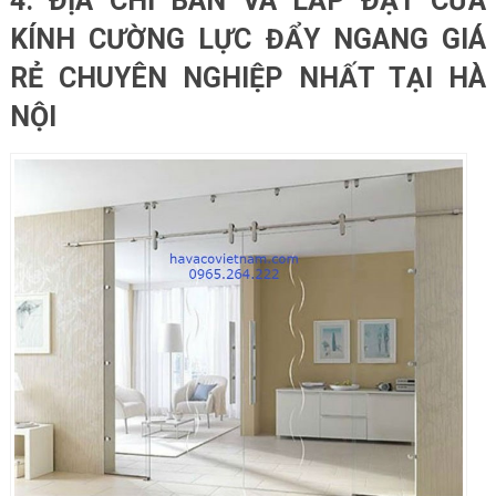
4. ĐỊA CHỈ BÁN VÀ LẮP ĐẶT CỬA
KÍNH CƯỜNG LỰC ĐẨY NGANG GIÁ
RẺ CHUYÊN NGHIỆP NHẤT TẠI HÀ
NỘI