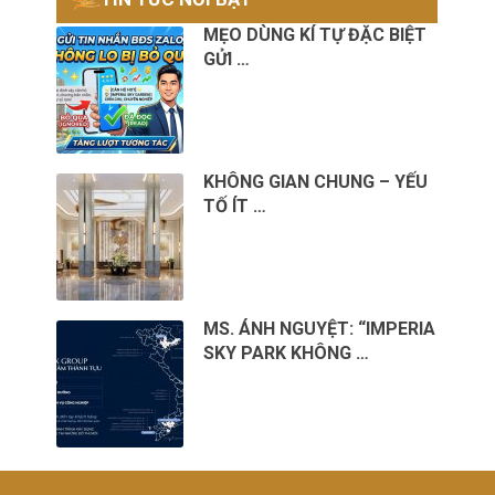
MẸO DÙNG KÍ TỰ ĐẶC BIỆT
GỬI …
KHÔNG GIAN CHUNG – YẾU
TỐ ÍT …
MS. ÁNH NGUYỆT: “IMPERIA
SKY PARK KHÔNG …