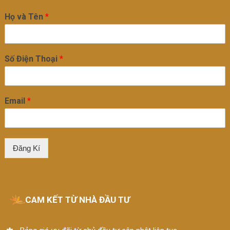
Họ và Tên
*
Số Điện Thoại
*
Email
*
Đăng Kí
CAM KẾT TỪ NHÀ ĐẦU TƯ