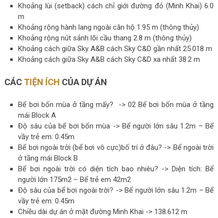
Khoảng lùi (setback) cách chỉ giới đường đỏ (Minh Khai) 6.0
m
Khoảng rộng hành lang ngoài căn hộ 1.95 m (thông thủy)
Khoảng rộng nút sảnh lõi cầu thang 2.8 m (thông thủy)
Khoảng cách giữa Sky A&B cách Sky C&D gần nhất 25.018 m
Khoảng cách giữa Sky A&B cách Sky C&D xa nhất 38.2 m
CÁC
TIỆN ÍCH
CỦA DỰ ÁN
Bể bơi bốn mùa ở tầng mấy? -> 02 Bể bơi bốn mùa ở tầng
mái Block A
Độ sâu của bể bơi bốn mùa -> Bể người lớn sâu 1.2m – Bể
vầy trẻ em: 0.45m
Bể bơi ngoài trời (bể bơi vô cực)bố trí ở đâu? -> Bể ngoài trời
ở tầng mái Block B
Bể bơi ngoài trời có diện tích bao nhiêu? -> Diện tích: Bể
người lớn 175m2 – Bể trẻ em 42m2
Độ sâu của bể bơi ngoài trời? -> Bể người lớn sâu 1.2m – Bể
vầy trẻ em: 0.45m
Chiều dài dự án ở mặt đường Minh Khai -> 138.612 m