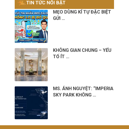
TIN TỨC NỔI BẬT
MẸO DÙNG KÍ TỰ ĐẶC BIỆT
GỬI …
KHÔNG GIAN CHUNG – YẾU
TỐ ÍT …
MS. ÁNH NGUYỆT: “IMPERIA
SKY PARK KHÔNG …