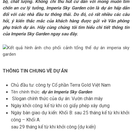
bộ, chất lượng. Không chỉ thu hút cư dân với mong muốn tìm
chốn an cư lý tưởng, Imperia Sky Garden còn là dự án hấp dẫn
đối với các nhà đầu tư thông thái. Do đó, có rất nhiều các câu
hỏi, ý kiến thắc mắc của khách hàng được gửi về Văn phòng
phụ trách dự án. Hãy cùng chúng tôi tìm hiểu chi tiết thông tin
của Imperia Sky Garden ngay sau đây.
THÔNG TIN CHUNG VỀ DỰ ÁN
Chủ đầu tư: công ty Cổ phần Terra Gold Việt Nam
Tên chính thức:
dự án Imperia Sky Garden
Slogan chính thức của dự án: Vườn chân mây
Ngày khởi công: kể từ khi có giấy phép xây dựng
Ngày bàn giao dự kiến: Khối B: sau 25 tháng kể từ khi khởi
công – Khối A:
sau 29 tháng kể từ khi khởi công (dự kiến)