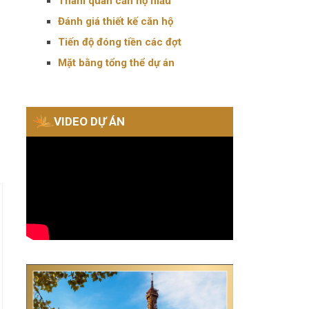
Tham quan căn hộ mẫu
Đánh giá thiết kế căn hộ
Tiến độ đóng tiền các đợt
Mặt bằng tổng thể dự án
VIDEO DỰ ÁN