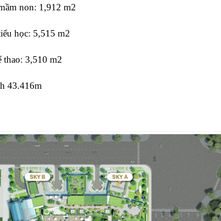
 mầm non: 1,912 m2
iểu học: 5,515 m2
hể thao: 3,510 m2
ích 43.416m