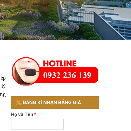
hép
 lý
ống
ĐĂNG KÍ NHẬN BẢNG GIÁ
Họ và Tên
*