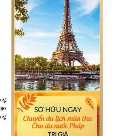
ững
tạo
ống