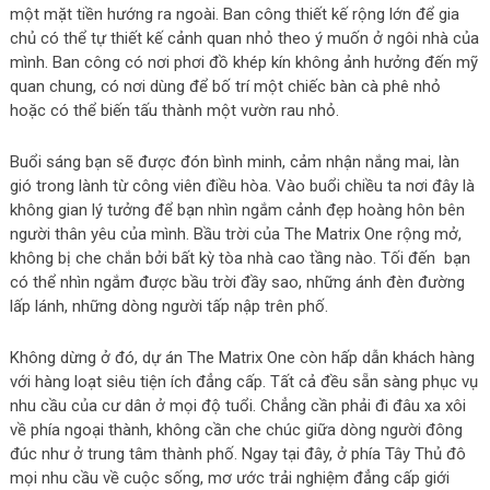
một mặt tiền hướng ra ngoài. Ban công thiết kế rộng lớn để gia
chủ có thể tự thiết kế cảnh quan nhỏ theo ý muốn ở ngôi nhà của
mình. Ban công có nơi phơi đồ khép kín không ảnh hưởng đến mỹ
quan chung, có nơi dùng để bố trí một chiếc bàn cà phê nhỏ
hoặc có thể biến tấu thành một vườn rau nhỏ.
Buổi sáng bạn sẽ được đón bình minh, cảm nhận nắng mai, làn
gió trong lành từ công viên điều hòa. Vào buổi chiều ta nơi đây là
không gian lý tưởng để bạn nhìn ngắm cảnh đẹp hoàng hôn bên
người thân yêu của mình. Bầu trời của The Matrix One rộng mở,
không bị che chắn bởi bất kỳ tòa nhà cao tầng nào. Tối đến bạn
có thể nhìn ngắm được bầu trời đầy sao, những ánh đèn đường
lấp lánh, những dòng người tấp nập trên phố.
Không dừng ở đó, dự án The Matrix One còn hấp dẫn khách hàng
với hàng loạt siêu tiện ích đẳng cấp. Tất cả đều sẵn sàng phục vụ
nhu cầu của cư dân ở mọi độ tuổi. Chẳng cần phải đi đâu xa xôi
về phía ngoại thành, không cần che chúc giữa dòng người đông
đúc như ở trung tâm thành phố. Ngay tại đây, ở phía Tây Thủ đô
mọi nhu cầu về cuộc sống, mơ ước trải nghiệm đẳng cấp giới