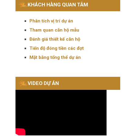
KHÁCH HÀNG QUAN TÂM
Phân tích vị trí dự án
Tham quan căn hộ mẫu
Đánh giá thiết kế căn hộ
Tiến độ đóng tiền các đợt
Mặt bằng tổng thể dự án
VIDEO DỰ ÁN