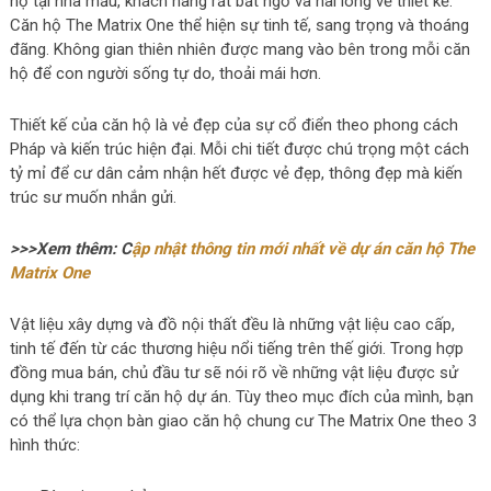
hộ tại nhà mẫu, khách hàng rất bất ngờ và hài lòng về thiết kế.
Căn hộ The Matrix One thể hiện sự tinh tế, sang trọng và thoáng
đãng. Không gian thiên nhiên được mang vào bên trong mỗi căn
hộ để con người sống tự do, thoải mái hơn.
Thiết kế của căn hộ là vẻ đẹp của sự cổ điển theo phong cách
Pháp và kiến trúc hiện đại. Mỗi chi tiết được chú trọng một cách
tỷ mỉ để cư dân cảm nhận hết được vẻ đẹp, thông đẹp mà kiến
trúc sư muốn nhắn gửi.
>>>Xem thêm: C
ập nhật thông tin mới nhất về dự án căn hộ The
Matrix One
Vật liệu xây dựng và đồ nội thất đều là những vật liệu cao cấp,
tinh tế đến từ các thương hiệu nổi tiếng trên thế giới. Trong hợp
đồng mua bán, chủ đầu tư sẽ nói rõ về những vật liệu được sử
dụng khi trang trí căn hộ dự án. Tùy theo mục đích của mình, bạn
có thể lựa chọn bàn giao căn hộ chung cư The Matrix One theo 3
hình thức: