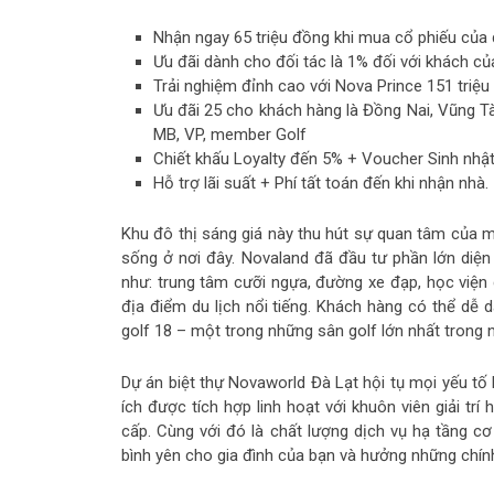
Nhận ngay 65 triệu đồng khi mua cổ phiếu của
Ưu đãi dành cho đối tác là 1% đối với khách củ
Trải nghiệm đỉnh cao với Nova Prince 151 triệu
Ưu đãi 25 cho khách hàng là Đồng Nai, Vũng Tà
MB, VP, member Golf
Chiết khấu Loyalty đến 5% + Voucher Sinh nhậ
Hỗ trợ lãi suất + Phí tất toán đến khi nhận nhà.
Khu đô thị sáng giá này thu hút sự quan tâm của m
sống ở nơi đây. Novaland đã đầu tư phần lớn diệ
như: trung tâm cưỡi ngựa, đường xe đạp, học viện 
địa điểm du lịch nổi tiếng. Khách hàng có thể dễ d
golf 18 – một trong những sân golf lớn nhất trong
Dự án biệt thự Novaworld Đà Lạt hội tụ mọi yếu tố
ích được tích hợp linh hoạt với khuôn viên giải tr
cấp. Cùng với đó là chất lượng dịch vụ hạ tầng c
bình yên cho gia đình của bạn và hưởng những chín