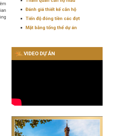
Tham quan căn hộ mẫu
hêm
Đánh giá thiết kế căn hộ
ian
ộng
Tiến độ đóng tiền các đợt
Mặt bằng tổng thể dự án
VIDEO DỰ ÁN