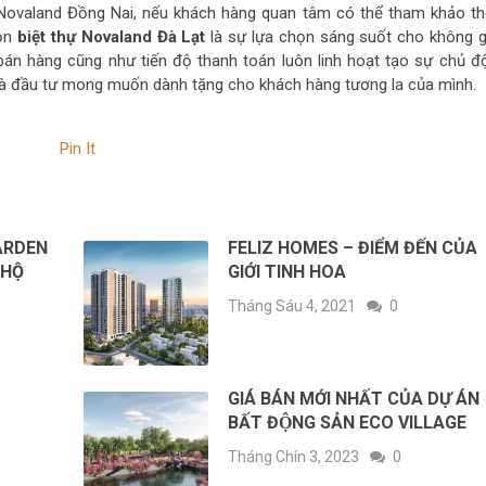
ovaland Đồng Nai, nếu khách hàng quan tâm có thể tham khảo t
họn
biệt thự Novaland Đà Lạt
là sự lựa chọn sáng suốt cho không g
bán hàng cũng như tiến độ thanh toán luôn linh hoạt tạo sự chủ đ
hà đầu tư mong muốn dành tặng cho khách hàng tương la của mình.
Pin It
ARDEN
FELIZ HOMES – ĐIỂM ĐẾN CỦA
 HỘ
GIỚI TINH HOA
Tháng Sáu 4, 2021
0
GIÁ BÁN MỚI NHẤT CỦA DỰ ÁN
BẤT ĐỘNG SẢN ECO VILLAGE
Tháng Chín 3, 2023
0