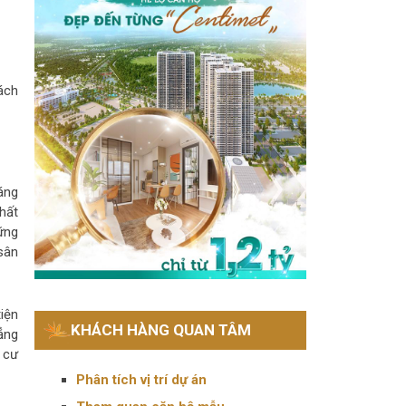
ách
áng
hất
ững
sân
iện
KHÁCH HÀNG QUAN TÂM
ẳng
 cư
Phân tích vị trí dự án