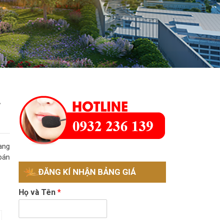
À
ng
bán
ĐĂNG KÍ NHẬN BẢNG GIÁ
Họ và Tên
*