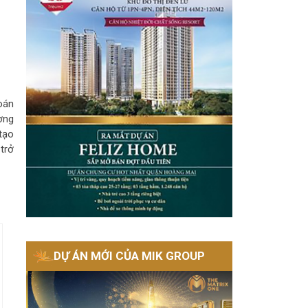
oán
ơng
tạo
trở
DỰ ÁN MỚI CỦA MIK GROUP