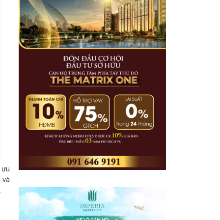
 ưu
 và
.