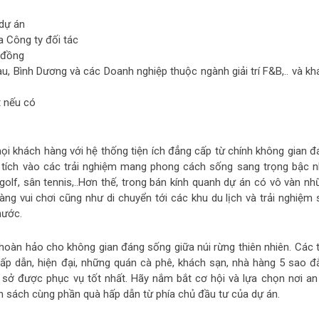
 dự án
a Công ty đối tác
 đồng
u, Bình Dương và các Doanh nghiệp thuộc ngành giải trí F&B,.. và kh
t nếu có
ọi khách hàng với hệ thống tiện ích đẳng cấp từ chính không gian đ
n tích vào các trải nghiệm mang phong cách sống sang trọng bậc n
golf, sân tennis,..Hơn thế, trong bán kính quanh dự án có vô vàn nh
àng vui chơi cũng như di chuyển tới các khu du lịch và trải nghiệm 
 nước.
 hoàn hảo cho không gian đáng sống giữa núi rừng thiên nhiên. Các t
í hấp dẫn, hiện đại, những quán cà phê, khách sạn, nhà hàng 5 sao đ
ơ sở được phục vụ tốt nhất. Hãy nắm bắt cơ hội và lựa chọn nơi an
h sách cùng phần quà hấp dẫn từ phía chủ đầu tư của dự án.