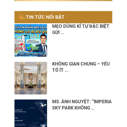
TIN TỨC NỔI BẬT
MẸO DÙNG KÍ TỰ ĐẶC BIỆT
GỬI …
KHÔNG GIAN CHUNG – YẾU
TỐ ÍT …
MS. ÁNH NGUYỆT: “IMPERIA
SKY PARK KHÔNG …