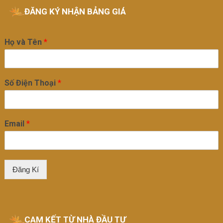
ĐĂNG KÝ NHẬN BẢNG GIÁ
Họ và Tên
*
Số Điện Thoại
*
Email
*
Đăng Kí
CAM KẾT TỪ NHÀ ĐẦU TƯ