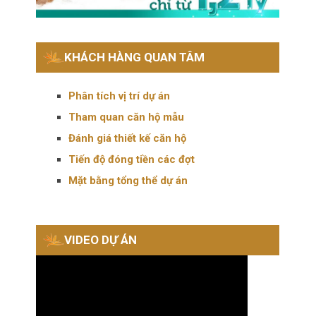
KHÁCH HÀNG QUAN TÂM
Phân tích vị trí dự án
Tham quan căn hộ mẫu
Đánh giá thiết kế căn hộ
Tiến độ đóng tiền các đợt
Mặt bằng tổng thể dự án
VIDEO DỰ ÁN