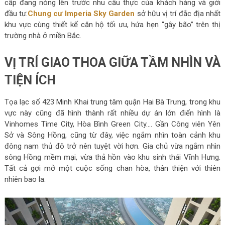
cấp đang nóng lên trước nhu cầu thực của khách hàng và giới
đầu tư.
Chung cư Imperia Sky Garden
sở hữu vị trí đắc địa nhất
khu vực cùng thiết kế căn hộ tối ưu, hứa hẹn “gây bão” trên thị
trường nhà ở miền Bắc.
VỊ TRÍ GIAO THOA GIỮA TẦM NHÌN VÀ
TIỆN ÍCH
Tọa lạc số 423 Minh Khai trung tâm quận Hai Bà Trưng, trong khu
vực này cũng đã hình thành rất nhiều dự án lớn điển hình là
Vinhomes Time City, Hòa Bình Green City…. Gần Công viên Yên
Sở và Sông Hồng, cũng từ đây, việc ngắm nhìn toàn cảnh khu
đông nam thủ đô trở nên tuyệt vời hơn. Gia chủ vừa ngắm nhìn
sông Hồng mềm mại, vừa thả hồn vào khu sinh thái Vĩnh Hưng.
Tất cả gợi mở một cuộc sống chan hòa, thân thiện với thiên
nhiên bao la.