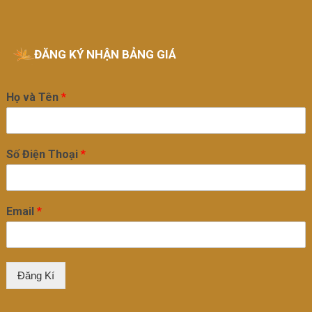
ĐĂNG KÝ NHẬN BẢNG GIÁ
Họ và Tên
*
Số Điện Thoại
*
Email
*
Đăng Kí