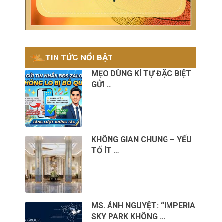
TIN TỨC NỔI BẬT
MẸO DÙNG KÍ TỰ ĐẶC BIỆT
GỬI …
KHÔNG GIAN CHUNG – YẾU
TỐ ÍT …
MS. ÁNH NGUYỆT: “IMPERIA
SKY PARK KHÔNG …