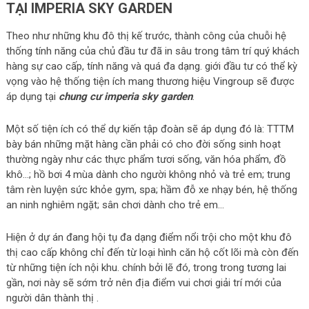
TẠI IMPERIA SKY GARDEN
Theo như những khu đô thị kế trước, thành công của chuỗi hệ
thống tính năng của chủ đầu tư đã in sâu trong tâm trí quý khách
hàng sự cao cấp, tính năng và quá đa dạng. giới đầu tư có thể kỳ
vọng vào hệ thống tiện ích mang thương hiệu Vingroup sẽ được
áp dụng tại
chung cư imperia sky garden
.
Một số tiện ích có thể dự kiến tập đoàn sẽ áp dụng đó là: TTTM
bày bán những mặt hàng cần phải có cho đời sống sinh hoạt
thường ngày như các thực phẩm tươi sống, văn hóa phẩm, đồ
khô…; hồ bơi 4 mùa dành cho người không nhỏ và trẻ em; trung
tâm rèn luyện sức khỏe gym, spa; hầm đỗ xe nhạy bén, hệ thống
an ninh nghiêm ngặt; sân chơi dành cho trẻ em…
Hiện ở dự án đang hội tụ đa dạng điểm nổi trội cho một khu đô
thị cao cấp không chỉ đến từ loại hình căn hộ cốt lõi mà còn đến
từ những tiện ích nội khu. chính bởi lẽ đó, trong trong tương lai
gần, nơi này sẽ sớm trở nên địa điểm vui chơi giải trí mới của
người dân thành thị .