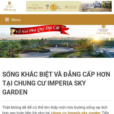
Menu
SỐNG KHÁC BIỆT VÀ ĐẲNG CẤP HƠN
TẠI CHUNG CƯ IMPERIA SKY
GARDEN
Thật không dễ để có thể tìm thấy một môi trường sống vip tích
hợp vẹn toàn tiện ích như tại
chung cư imperia sky garden
. Tiếp