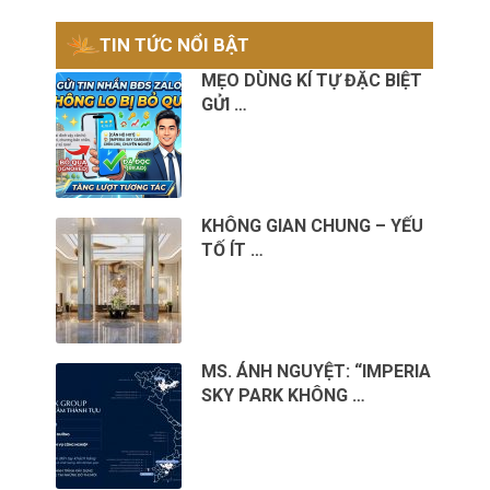
TIN TỨC NỔI BẬT
MẸO DÙNG KÍ TỰ ĐẶC BIỆT
GỬI …
KHÔNG GIAN CHUNG – YẾU
TỐ ÍT …
MS. ÁNH NGUYỆT: “IMPERIA
SKY PARK KHÔNG …