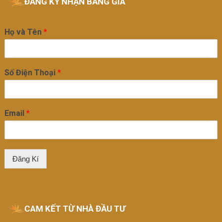
ĐĂNG KÝ NHẬN BẢNG GIÁ
Họ và Tên
*
Số Điện Thoại
*
Email
*
Đăng Kí
CAM KẾT TỪ NHÀ ĐẦU TƯ