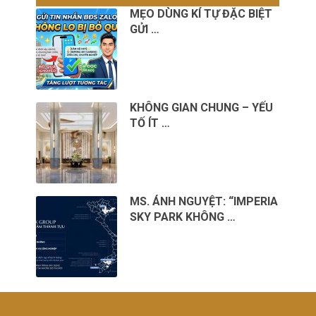
MẸO DÙNG KÍ TỰ ĐẶC BIỆT
GỬI …
KHÔNG GIAN CHUNG – YẾU
TỐ ÍT …
MS. ÁNH NGUYỆT: “IMPERIA
SKY PARK KHÔNG …