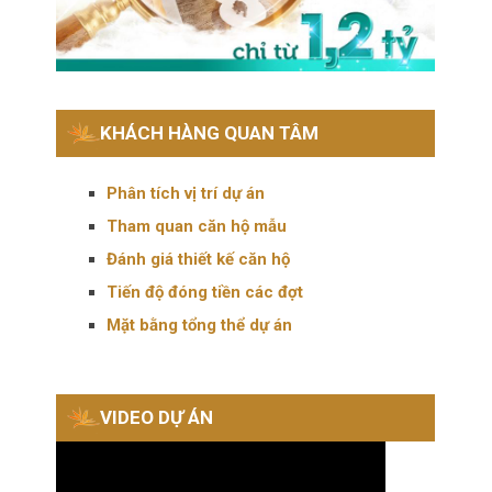
KHÁCH HÀNG QUAN TÂM
Phân tích vị trí dự án
Tham quan căn hộ mẫu
Đánh giá thiết kế căn hộ
Tiến độ đóng tiền các đợt
Mặt bằng tổng thể dự án
VIDEO DỰ ÁN