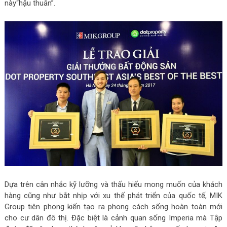
này“hậu thuẫn”.
Dựa trên
cân nhắc
kỹ lưỡng và thấu hiểu
mong muốn
của khách
hàng cũng như bắt nhịp với
xu thế
phát triển
của
quốc tế
, MIK
Group tiên phong kiến
tạo ra
phong cách sống
hoàn toàn mới
cho
cư dân
đô thị. Đ
ặc biệt
là
cảnh quan
sống
Imperia mà Tập