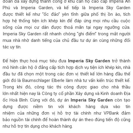
đoàn đã xây dựng thành công
ở
khu căn hộ
cao cấp
Imperia An
Phú và Imperia Garden, và kế tiếp
là
Imperia Sky Garden
được
thiết kế
như “ốc đảo”
yên tĩnh
giữa phố thị ồn ào, tích
hợp hệ thống tiện ích khép kín để đáp ứng mọi
nhu cầu
cuộc
sống của mọi
cư dân
được thoả mãn
tại
ngay ngưỡng cửa.
Imperia Sky Garden
rất nhanh
chóng “ghi điểm” trong mắt người
mua
nhà
nhờ danh tiếng của chủ đầu tư dự án cùng
những
đối
tác
uy tín
.
Để hiện thực hoá mục tiêu đưa
Imperia Sky Garden
trở thành
mô hình căn hộ ở
đẳng cấp
tích hợp
dịch vụ tiện ích
khép kín,
nhà
đầu tư
đã chọn một trong
các
đơn vị
thiết kế
lớn
hàng đầu
thế
giới
đó là
Baumschlager Elberle làm
nhà
tư vấn kiến trúc thiết kế.
Trong khi đó, công tác thi công được giao cho nhà thầu
lớn
nhất
h
iện nay
là
Công ty cổ phần Xây dựng và Kinh doanh Địa
ốc Hoà Bình. Cùng với đó, dự án
Imperia Sky Garden
còn tạo
dựng được niềm tin với
khách hàng
dựa vào
tín
nhiệm
của
những
đơn vị
hỗ trợ
tài chính
như VPBank đảm
bảo nguồn
tài chính
để
hoàn thành
dự án
theo đúng tiến độ cũng
như hỗ trợ tín dụng
cho khách hàng
.