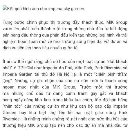
Từng bước chinh phục thị trường đầy thách thức, MIK Group
vươn lên
phát triển thành
một trong
những
nhà
đầu tư bất động
sản hàng đầu
thông qua
phấn đấu
kiến tạo
những
loại hình
và
trải
nghiệm
hoàn toàn mới về
môi trường sống
hiện đại
với
dự án
và
dịch vụ tiện ích theo tiêu
chuẩn
quốc tế.
Ít ai có thể ngờ rằng, chủ
sở hữu
của
một loạt
dự án
“đắt khách
nhất”
ở
TP.HCM như Imperia An Phú, Villa Park, Park Riverside và
Imperia Garden
tại
thủ đô Hà Nội
lại
là
một “chiến binh thầm
lặng”. Nhưng, sự ghi nhận
của các cư dân
mới
là
thành công
ngoạn mục
nhất
của MIK Group. Trước một thị trường
mà
những
chủ đầu tư
đang cạnh tranh gay gắt và khách
hàng ngày càng khó tính trong khâu lựa chọn, tốc độ bán hàng
“thần tốc” của
những
dự án
như khu
căn hộ
cao cấp
Imperia
Garden hay khu biệt thự liền kề hai mặt giáp sông Park
Riverside…
là
những minh chứng
rõ nét nhất
cho
sức thu hút
của
thương hiệu MIK Group
tạo nên
cho
các
dự án
mà nhà đầu tư