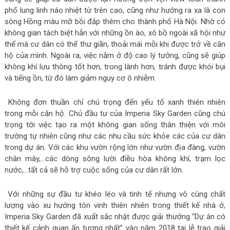
phố lung linh náo nhiệt từ trên cao, cũng như hướng ra xa là con
sông Hồng màu mỡ bồi đắp thêm cho thành phố Hà Nội. Nhờ có
không gian tách biệt hẳn với những ồn ào, xô bồ ngoài xã hội như
thế mà cư dân có thể thư giãn, thoải mái mỗi khi được trở về căn
hộ của mình. Ngoài ra, việc nằm ở độ cao lý tưởng, cũng sẽ giúp
không khí lưu thông tốt hơn, trong lành hơn, tránh được khói bụi
và tiếng ồn, từ đó làm giảm nguy cơ ô nhiễm.
Không đơn thuần chỉ chú trọng đến yếu tố xanh thiên nhiên
trong mỗi căn hộ. Chủ đầu tư của Imperia Sky Garden cũng chú
trọng tới việc tạo ra một không gian sống thân thiện với môi
trường tự nhiên cũng như các nhu cầu sức khỏe các của cư dân
trong dự án. Với các khu vườn rộng lớn như vườn địa đàng, vườn
chân mây,…các dòng sông lười điều hòa không khí, trạm lọc
nước,…tất cả sẽ hỗ trợ cuộc sống của cư dân rất lớn.
Với những sự đầu tư khéo léo và tinh tế nhưng vô cùng chất
lượng vào xu hướng tôn vinh thiên nhiên trong thiết kế nhà ở,
Imperia Sky Garden đã xuất sắc nhật được giải thưởng “Dự án có
thiết kế cảnh quan ấn tượng nhất” vào năm 2018 tại lễ trao giải