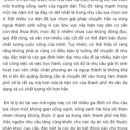
môi trường sống xanh của người dân Thủ đô tăng mạnh trong
một vài năm trở lại đây, rõ dệt nhất là trong nhu cầu lựa chọn nơi
ở. Rất nhiều cư dân đã lựa chọn giải pháp chuyển hẳn ra vùng
ngoại thành sinh sống vì các khu vực này hiện nay dân cư vẫn
còn khá thưa thớt, mức độ ô nhiễm chưa cao không đông đúc,
quỹ đất rộng, và vẫn còn nhiều cây cối để có thể đảm bảo được
chất lượng cuộc sống của mình. Tuy nhiên, có thể thấy rõ ràng
rằng không phải ai cũng có điều kiện lý tưởng để chuyển đi như
vậy, đặc biệt là các gia đình hiện đại, nhu cầu đi lại nhiều, bận rộn
với công việc và việc học hành, cùng với đó là nhu cầu giải trí sinh
hoạt cao nên chắc chắn phương án ra ngoại thành là không khả
thi vì khi đó quãng đường cần di chuyển để vào trung tâm thành
phố sẽ là rất xa, mà hơn nữa là tiện ích của thành phố thì vẫn đa
dạng và có chất lượng tốt hơn hẳn.
Đó là lý do tại sao mà ngày nay, có rất nhiều gia đình có nhu cầu
lựa chọn một không gian sống sạch, sống xanh hài hòa với thiên
nhiên nhưng không được ở quá xa trung tâm thành phố Hà Nội.
Việc nguồn nhu cầu tăng cũng khiến cho các dự án nội đô thuộc
phân khúc cao cấp, đặc biệt là các dự án bất động sản chú trọng