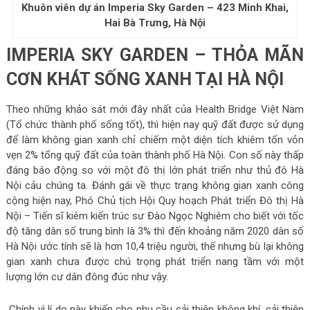
Khuôn viên dự án Imperia Sky Garden – 423 Minh Khai,
Hai Bà Trưng, Hà Nội
IMPERIA SKY GARDEN – THỎA MÃN
CƠN KHÁT SỐNG XANH TẠI HÀ NỘI
Theo những khảo sát mới đây nhất của Health Bridge Việt Nam
(Tổ chức thành phố sống tốt), thì hiện nay quỹ đất được sử dụng
để làm không gian xanh chỉ chiếm một diện tích khiêm tốn vỏn
vẹn 2% tổng quỹ đất của toàn thành phố Hà Nội. Con số này thấp
đáng báo động so với một đô thị lớn phát triển như thủ đô Hà
Nội cảu chúng ta. Đánh gái về thực trạng không gian xanh công
cộng hiện nay, Phó Chủ tịch Hội Quy hoạch Phát triển Đô thị Hà
Nội – Tiến sĩ kiêm kiến trúc sư Đào Ngọc Nghiêm cho biết với tốc
độ tăng dân số trung bình là 3% thì đến khoảng năm 2020 dân số
Hà Nội ước tính sẽ là hơn 10,4 triệu người, thế nhưng bù lại không
gian xanh chưa được chú trọng phát triển nang tầm với một
lượng lớn cư dân đông đúc như vậy.
Chính vì lí do này khiến cho nhu cầu cải thiện không khí, cải thiện