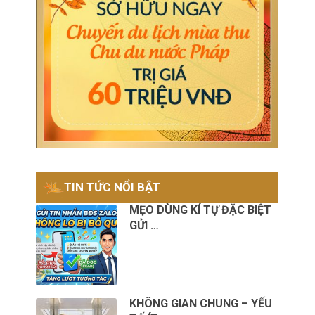
TIN TỨC NỔI BẬT
MẸO DÙNG KÍ TỰ ĐẶC BIỆT
GỬI …
KHÔNG GIAN CHUNG – YẾU