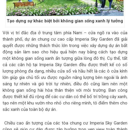
Tạo dựng sự khác biệt bởi không gian sống xanh lý tưởng
Với vị trí đắc địa ở trung tâm phía Nam – cửa ngõ ra vào của
thành phố, dự án chung cư cao cấp Imperia Sky Garden đã giải
quyết được những thách thức lớn trong việc xây dựng dự án bất
động sản làm sao cho hiệu quả hiện nay bằng cách tạo dựng
một không gian sống xanh ấn tượng giữa lòng đô thị. Cụ thể, tất
cả các căn hộ tại Imperia Sky Garden đều được thiết kế có số
lượng phòng đa dạng, nhiều cửa sổ và hầu hết là các ô cửa kính
lớn giúp gia chủ tối ưu được nguồn năng lượng bên ngoài là ánh
sáng tự nhiên và gió trời tự nhiên, điều đó cũng làm nên một
không gian sống hài hòa thân thiện với môi trường. Ban công
được thiết kế đủ rộng để các cư dân có thể bố trí trồng cây xanh,
tạo nên một khu vườn nho nhỏ cho riêng mình, tô điểm thêm cho
sắc xanh của toàn bộ dự án.
Chiều cao ấn tượng của các tòa chung cư Imperia Sky Garden
cũng sẽ giúp cư dân được tận hưởng trọn vẹn view toàn thành