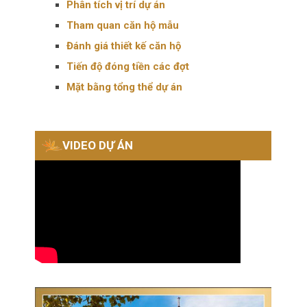
Phân tích vị trí dự án
Tham quan căn hộ mẫu
Đánh giá thiết kế căn hộ
Tiến độ đóng tiền các đợt
Mặt bằng tổng thể dự án
VIDEO DỰ ÁN