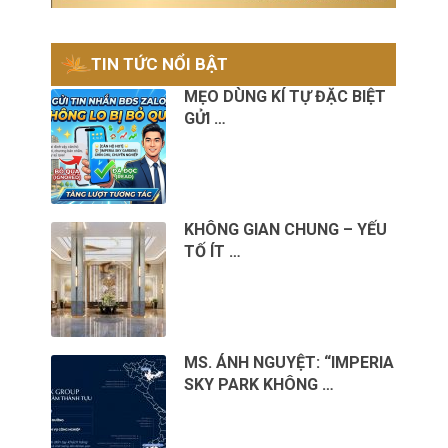
TIN TỨC NỔI BẬT
MẸO DÙNG KÍ TỰ ĐẶC BIỆT
GỬI …
KHÔNG GIAN CHUNG – YẾU
TỐ ÍT …
MS. ÁNH NGUYỆT: “IMPERIA
SKY PARK KHÔNG …