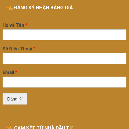
ĐĂNG KÝ NHẬN BẢNG GIÁ
Họ và Tên
*
Số Điện Thoại
*
Email
*
Đăng Kí
CAM KẾT TỪ NHÀ ĐẦU TƯ