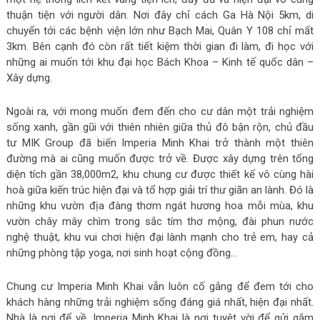
thuận tiện với người dân. Nơi đây chỉ cách Ga Hà Nội 5km, di
chuyển tới các bệnh viện lớn như Bạch Mai, Quân Y 108 chỉ mất
3km. Bên cạnh đó còn rất tiết kiệm thời gian đi làm, đi học với
những ai muốn tới khu đại học Bách Khoa – Kinh tế quốc dân –
Xây dựng.
Ngoài ra, với mong muốn đem đến cho cư dân một trải nghiệm
sống xanh, gần gũi với thiên nhiên giữa thủ đô bận rộn, chủ đầu
tư MIK Group đã biến Imperia Minh Khai trở thành một thiên
đường mà ai cũng muốn được trở về. Được xây dựng trên tổng
diện tích gần 38,000m
2
, khu chung cư được thiết kế vô cùng hài
hoà giữa kiến trúc hiện đại và tổ hợp giải trí thư giãn an lành. Đó là
những khu vườn địa đàng thơm ngát hương hoa mỗi mùa, khu
vườn chây mây chìm trong sắc tím thơ mộng, đài phun nước
nghệ thuật, khu vui chơi hiện đại lành mạnh cho trẻ em, hay cả
những phòng tập yoga, nơi sinh hoạt cộng đồng…
Chung cư Imperia Minh Khai vẫn luôn cố gắng để đem tới cho
khách hàng những trải nghiệm sống đáng giá nhất, hiện đại nhất.
Nhà là nơi để về, Imperia Minh Khai là nơi tuyệt vời để gửi gắm