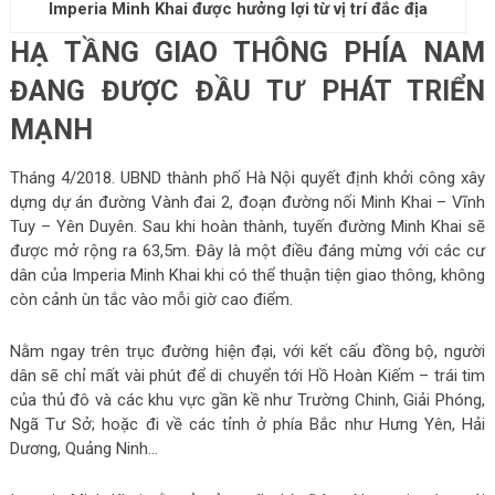
Imperia Minh Khai được hưởng lợi từ vị trí đắc địa
HẠ TẦNG GIAO THÔNG PHÍA NAM
ĐANG ĐƯỢC ĐẦU TƯ PHÁT TRIỂN
MẠNH
Tháng 4/2018. UBND thành phố Hà Nội quyết định khởi công xây
dựng dự án đường Vành đai 2, đoạn đường nối Minh Khai – Vĩnh
Tuy – Yên Duyên. Sau khi hoàn thành, tuyến đường Minh Khai sẽ
được mở rộng ra 63,5m. Đây là một điều đáng mừng với các cư
dân của Imperia Minh Khai khi có thể thuận tiện giao thông, không
còn cảnh ùn tắc vào mỗi giờ cao điểm.
Nằm ngay trên trục đường hiện đại, với kết cấu đồng bộ, người
dân sẽ chỉ mất vài phút để di chuyển tới Hồ Hoàn Kiếm – trái tim
của thủ đô và các khu vực gần kề như Trường Chinh, Giải Phóng,
Ngã Tư Sở; hoặc đi về các tỉnh ở phía Bắc như Hưng Yên, Hải
Dương, Quảng Ninh…