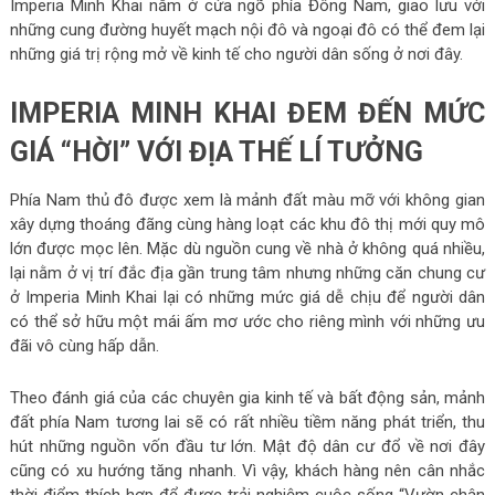
Imperia Minh Khai nằm ở cửa ngõ phía Đông Nam, giao lưu với
những cung đường huyết mạch nội đô và ngoại đô có thể đem lại
những giá trị rộng mở về kinh tế cho người dân sống ở nơi đây.
IMPERIA MINH KHAI ĐEM ĐẾN MỨC
GIÁ “HỜI” VỚI ĐỊA THẾ LÍ TƯỞNG
Phía Nam thủ đô được xem là mảnh đất màu mỡ với không gian
xây dựng thoáng đãng cùng hàng loạt các khu đô thị mới quy mô
lớn được mọc lên. Mặc dù nguồn cung về nhà ở không quá nhiều,
lại nằm ở vị trí đắc địa gần trung tâm nhưng những căn chung cư
ở Imperia Minh Khai lại có những mức giá dễ chịu để người dân
có thể sở hữu một mái ấm mơ ước cho riêng mình với những ưu
đãi vô cùng hấp dẫn.
Theo đánh giá của các chuyên gia kinh tế và bất động sản, mảnh
đất phía Nam tương lai sẽ có rất nhiều tiềm năng phát triển, thu
hút những nguồn vốn đầu tư lớn. Mật độ dân cư đổ về nơi đây
cũng có xu hướng tăng nhanh. Vì vậy, khách hàng nên cân nhắc
thời điểm thích hợp để được trải nghiệm cuộc sống “Vườn chân