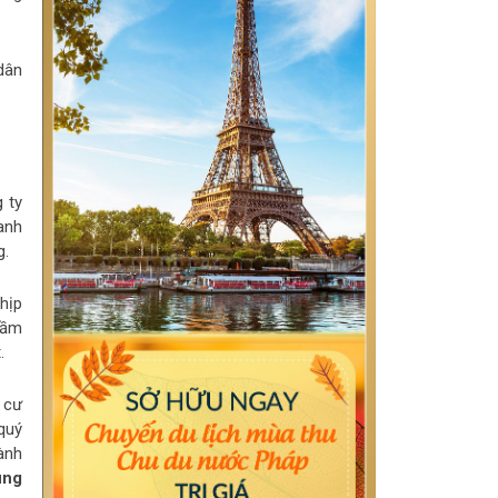
dân
 ty
anh
g.
hịp
tầm
t.
 cư
quý
ành
ung