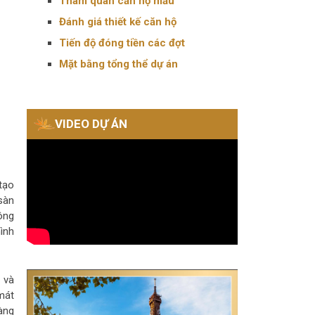
Tham quan căn hộ mẫu
Đánh giá thiết kế căn hộ
Tiến độ đóng tiền các đợt
Mặt bằng tổng thể dự án
VIDEO DỰ ÁN
tạo
sàn
ông
ình
 và
mát
àng