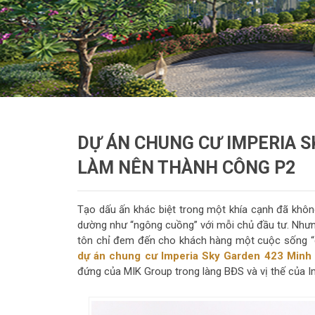
DỰ ÁN CHUNG CƯ IMPERIA S
LÀM NÊN THÀNH CÔNG P2
Tạo dấu ấn khác biệt trong một khía cạnh đã không
dường như “ngông cuồng” với mỗi chủ đầu tư. Nhưng
tôn chỉ đem đến cho khách hàng một cuộc sống “ch
dự án chung cư Imperia Sky Garden 423 Minh 
đứng của MIK Group trong làng BĐS và vị thế của I