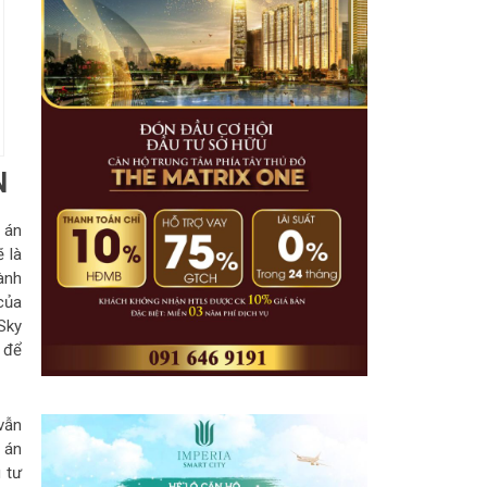
N
 án
 là
ành
của
Sky
 để
vẫn
 án
 tư