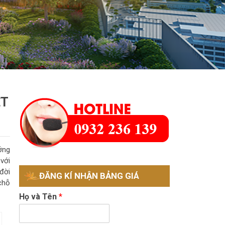
ỆT
ởng
với
đời
ĐĂNG KÍ NHẬN BẢNG GIÁ
chỗ
Họ và Tên
*