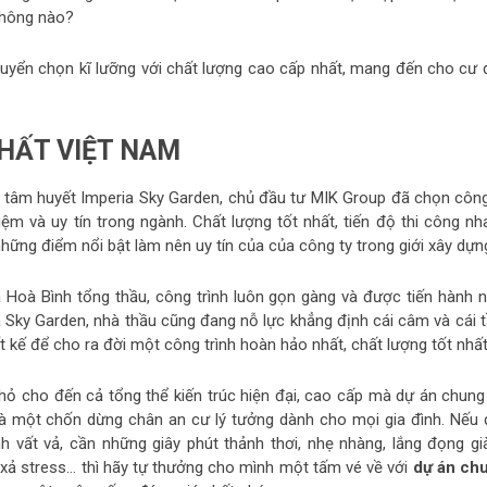
 không nào?
tuyển chọn kĩ lưỡng với chất lượng cao cấp nhất, mang đến cho cư 
NHẤT VIỆT NAM
 tâm huyết Imperia Sky Garden, chủ đầu tư MIK Group đã chọn công
m và uy tín trong ngành. Chất lượng tốt nhất, tiến độ thi công nh
hững điểm nổi bật làm nên uy tín của của công ty trong giới xây dựn
 Hoà Bình tổng thầu, công trình luôn gọn gàng và được tiến hành n
 Sky Garden, nhà thầu cũng đang nỗ lực khẳng định cái câm và cái 
t kế để cho ra đời một công trình hoàn hảo nhất, chất lượng tốt nhấ
 nhỏ cho đến cả tổng thể kiến trúc hiện đại, cao cấp mà dự án chung
 là một chốn dừng chân an cư lý tưởng dành cho mọi gia đình. Nếu 
vất vả, cần những giây phút thảnh thơi, nhẹ nhàng, lắng đọng gi
rí, xả stress… thì hãy tự thưởng cho mình một tấm vé về với
dự án ch