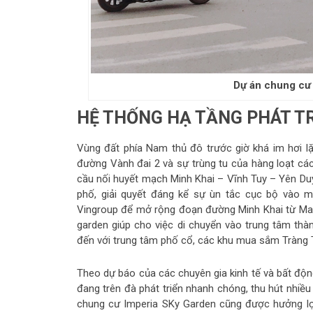
Dự án chung cư
HỆ THỐNG HẠ TẦNG PHÁT T
Vùng đất phía Nam thủ đô trước giờ khá im hơi lặ
đường Vành đai 2 và sự trùng tu của hàng loạt các
cầu nối huyết mạch Minh Khai – Vĩnh Tuy – Yên Duy
phố, giải quyết đáng kể sự ùn tắc cục bộ vào 
Vingroup để mở rộng đoạn đường Minh Khai từ Mai
garden giúp cho việc di chuyển vào trung tâm thà
đến với trung tâm phố cổ, các khu mua sắm Tràng T
Theo dự báo của các chuyên gia kinh tế và bất độn
đang trên đà phát triển nhanh chóng, thu hút nhiều
chung cư Imperia SKy Garden cũng được hưởng lợ