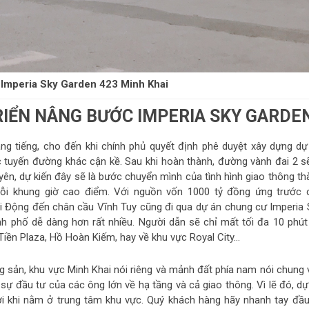
 Imperia Sky Garden 423 Minh Khai
RIỂN NÂNG BƯỚC IMPERIA SKY GARDE
ng tiếng, cho đến khi chính phủ quyết định phê duyệt xây dựng dự
 tuyến đường khác cận kề. Sau khi hoàn thành, đường vành đai 2 sẽ
ên, dự kiến đây sẽ là bước chuyển mình của tình hình giao thông th
mỗi khung giờ cao điểm. Với nguồn vốn 1000 tỷ đồng ứng trước 
 Động đến chân cầu Vĩnh Tuy cũng đi qua dự án chung cư Imperia 
nh phố dễ dàng hơn rất nhiều. Người dẫn sẽ chỉ mất tối đa 10 phút
iền Plaza, Hồ Hoàn Kiếm, hay về khu vực Royal City…
g sản, khu vực Minh Khai nói riêng và mảnh đất phía nam nói chung 
 sự đầu tư của các ông lớn về hạ tầng và cả giao thông. Vì lẽ đó, dự
i khi nằm ở trung tâm khu vực. Quý khách hàng hãy nhanh tay đầu