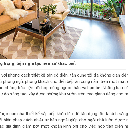
g trọng, tiện nghi tạo nên sự khác biết
ới phong cách thiết kế tân cổ điển, tận dụng tối đa không gian để 
từ phòng ngủ, phòng khách cho đến bếp ăn cùng nằm trên một mặt 
hức những bữa tiệc hội họp cùng người thân và bạn bè. Những ban c
 tự do sáng tạo, xây dựng những khu vườn trên cao giành riêng cho m
ược các nhà thiết kế sắp xếp khéo léo để tận dụng tối đa ánh sáng
ới biện pháp cách nhiệt từ bên ngoài giúp cho ngôi nhà luôn được 
ác gia đình giảm bớt một khoản kinh phí cho việc nộp tiền điện h