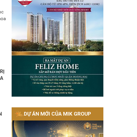
ọc
hoa
RỊ
IA
DỰ ÁN MỚI CỦA MIK GROUP
N