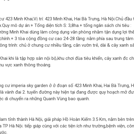
 423 Minh Khai;Vị trí: 423 Minh Khai, Hai Bà Trưng, Hà Nội.Chủ đầu 
Quy mô dự án:+ Tổng diện tích S: 3,8ha.+ tổng ngân sách chi tiêu :
đường Minh Khai dùng làm công dụng văn phòng nhằm tận dụng lợi th
i chính.+ 3 tòa cộng đồng cư cao 24-28 tầng: nằm phía sau trung tâm
ông trình: chủ ở chung cư nhiều tầng, căn vườn trẻ, dài & cây xanh s
ai khi là tập hợp sân nội bộ,khu chơi đùa tiêu khiển, cây xanh đc c
hu vực xanh thông thoáng.
g cư imperia sky garden ở ở đoạn số 423 Minh Khai, Hai Bà Trưng, 
 là vành đai 2. tuyến đường này hiện tại đang được quy hoạch mở đ
việc di chuyển ra những Quanh Vùng bao quanh.
m tỉnh thành Hà Nội, giải pháp Hồ Hoàn Kiếm 3.5 Km, nằm bên trên
TP Hà Nội. tiếp giáp cùng với các tiện ích như trường,bệnh viện, cô
ước.