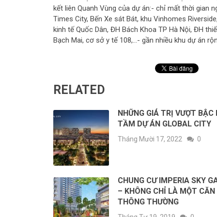
kết liên Quanh Vùng của dự án:- chỉ mất thời gian
Times City, Bến Xe sát Bát, khu Vinhomes Riverside
kinh tế Quốc Dân, ĐH Bách Khoa TP Hà Nội, ĐH thi
Bạch Mai, cơ sở y tế 108,…- gần nhiều khu dự án rộ
RELATED
NHỮNG GIÁ TRỊ VƯỢT BẬC
TẦM DỰ ÁN GLOBAL CITY
Tháng Mười 17, 2022
0
CHUNG CƯ IMPERIA SKY G
– KHÔNG CHỈ LÀ MỘT CĂN
THÔNG THƯỜNG
Tháng Tư 19, 2019
0