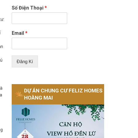
Số Điện Thoại
*
tư:
ế
Email
*
ân
hú
Đăng Kí
Hà
DỰ ÁN CHUNG CƯ FELIZ HOMES
ưa
HOÀNG MAI
ng