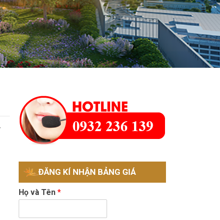
ở
ĐĂNG KÍ NHẬN BẢNG GIÁ
Họ và Tên
*