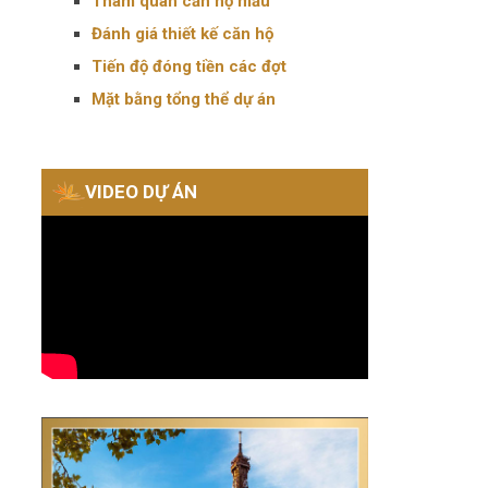
Tham quan căn hộ mẫu
Đánh giá thiết kế căn hộ
Tiến độ đóng tiền các đợt
Mặt bằng tổng thể dự án
VIDEO DỰ ÁN