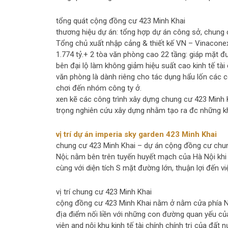
tổng quát cộng đồng cư 423 Minh Khai
thương hiệu dự án: tổng hợp dự án công sở, chung cư
Tổng chủ xuất nhập cảng & thiết kế VN – Vinaconex.
1.774 tỷ.+ 2 tòa văn phòng cao 22 tầng: giáp mặt 
bên đại lộ làm không giảm hiệu suất cao kinh tế tà
văn phòng là dành riêng cho tác dụng hẩu lốn các c
chơi đến nhóm công ty ở.
xen kẽ các công trình xây dựng chung cư 423 Minh Kh
trọng nghiên cứu xây dựng nhằm tạo ra đc những k
vị trí dự án imperia sky garden 423 Minh Khai
chung cư 423 Minh Khai – dự án cộng đồng cư chun
Nội; nằm bên trên tuyến huyết mạch của Hà Nội khi
cùng với diện tích S mặt đường lớn, thuận lợi đến 
vị trí chung cư 423 Minh Khai
cộng đồng cư 423 Minh Khai nằm ở nằm cửa phía Na
địa điểm nối liền với những con đường quan yếu của 
viên and nội khu kinh tế tài chính chính trị của đất n