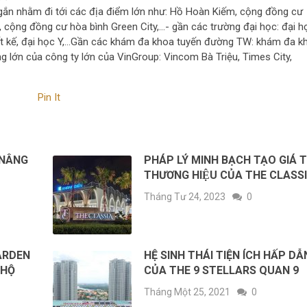
 ngắn nhằm đi tới các địa điểm lớn như: Hồ Hoàn Kiếm, cộng đồng cư
, cộng đồng cư hòa bình Green City,…- gần các trường đại học: đại h
ết kế, đại học Y,…Gần các khám đa khoa tuyến đường TW: khám đa k
ng lớn của công ty lớn của VinGroup: Vincom Bà Triệu, Times City,
Pin It
 NÂNG
PHÁP LÝ MINH BẠCH TẠO GIÁ T
THƯƠNG HIỆU CỦA THE CLASS
Tháng Tư 24, 2023
0
ARDEN
HỆ SINH THÁI TIỆN ÍCH HẤP DẪ
 HỘ
CỦA THE 9 STELLARS QUAN 9
Tháng Một 25, 2021
0