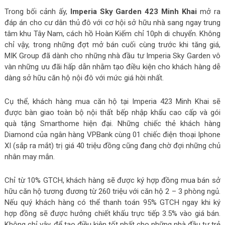
Trong bối cảnh ấy,
Imperia Sky Garden 423 Minh Khai
mở ra
đáp án cho cư dân thủ đô với cơ hội sở hữu nhà sang ngay trung
tâm khu Tây Nam, cách hồ Hoàn Kiếm chỉ 10ph di chuyển. Không
chỉ vậy, trong những đợt mở bán cuối cùng trước khi tăng giá,
MIK Group đã dành cho những nhà đầu tư Imperia Sky Garden vô
vàn những ưu đãi hấp dẫn nhằm tạo điều kiện cho khách hàng dễ
dàng sở hữu căn hộ nội đô với mức giá hời nhất.
Cụ thể, khách hàng mua căn hộ tại Imperia 423 Minh Khai sẽ
được bàn giao toàn bộ nội thất bếp nhập khẩu cao cấp và gói
quà tặng Smarthome hiện đại. Những chiếc thẻ khách hàng
Diamond của ngân hàng VPBank cùng 01 chiếc điện thoại Iphone
XI (sắp ra mắt) trị giá 40 triệu đồng cũng đang chờ đợi những chủ
nhân may mắn.
Chỉ từ 10% GTCH, khách hàng sẽ được ký hợp đồng mua bán sở
hữu căn hộ tương đương từ 260 triệu với căn hộ 2 – 3 phòng ngủ.
Nếu quý khách hàng có thể thanh toán 95% GTCH ngay khi ký
hợp đồng sẽ được hưởng chiết khấu trực tiếp 3.5% vào giá bán.
Không chỉ vậy, để tạo điều kiện tốt nhất cho những nhà đầu tư trẻ