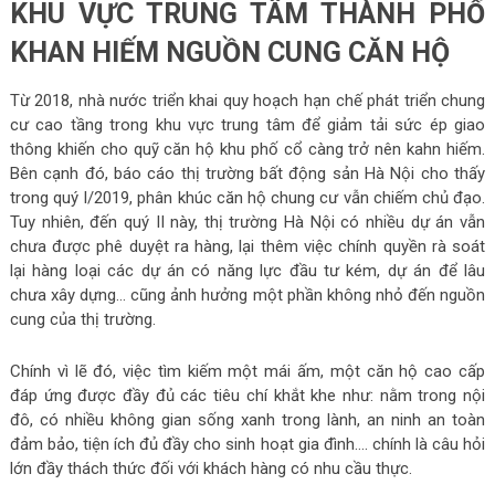
KHU VỰC TRUNG TÂM THÀNH PHỐ
KHAN HIẾM NGUỒN CUNG CĂN HỘ
Từ 2018, nhà nước triển khai quy hoạch hạn chế phát triển chung
cư cao tầng trong khu vực trung tâm để giảm tải sức ép giao
thông khiến cho quỹ căn hộ khu phố cổ càng trở nên kahn hiếm.
Bên cạnh đó, báo cáo thị trường bất động sản Hà Nội cho thấy
trong quý I/2019, phân khúc căn hộ chung cư vẫn chiếm chủ đạo.
Tuy nhiên, đến quý II này, thị trường Hà Nội có nhiều dự án vẫn
chưa được phê duyệt ra hàng, lại thêm việc chính quyền rà soát
lại hàng loại các dự án có năng lực đầu tư kém, dự án để lâu
chưa xây dựng… cũng ảnh hưởng một phần không nhỏ đến nguồn
cung của thị trường.
Chính vì lẽ đó, việc tìm kiếm một mái ấm, một căn hộ cao cấp
đáp ứng được đầy đủ các tiêu chí khắt khe như: nằm trong nội
đô, có nhiều không gian sống xanh trong lành, an ninh an toàn
đảm bảo, tiện ích đủ đầy cho sinh hoạt gia đình…. chính là câu hỏi
lớn đầy thách thức đối với khách hàng có nhu cầu thực.