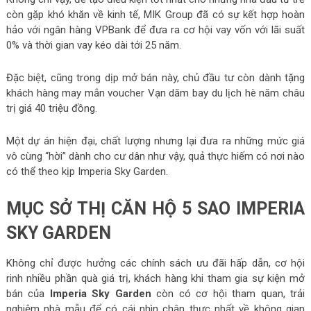
còn gặp khó khăn về kinh tế, MIK Group đã có sự kết hợp hoàn
hảo với ngân hàng VPBank để đưa ra cơ hội vay vốn với lãi suất
0% và thời gian vay kéo dài tới 25 năm.
Đặc biệt, cũng trong dịp mở bán này, chủ đầu tư còn dành tặng
khách hàng may mắn voucher Vạn dăm bay du lịch hè năm châu
trị giá 40 triệu đồng.
Một dự án hiện đại, chất lượng nhưng lại đưa ra những mức giá
vô cùng “hời” dành cho cư dân như vậy, quả thực hiếm có nơi nào
có thể theo kịp Imperia Sky Garden.
MỤC SỞ THỊ CĂN HỘ 5 SAO IMPERIA
SKY GARDEN
Không chỉ được hưởng các chính sách ưu đãi hấp dẫn, cơ hội
rinh nhiều phần quà giá trị, khách hàng khi tham gia sự kiện mở
bán của
Imperia Sky Garden
còn có cơ hội tham quan, trải
nghiệm nhà mẫu để có cái nhìn chân thực nhất về không gian